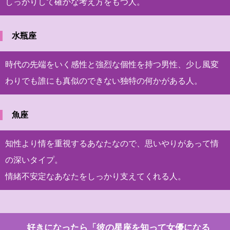
しっかりして確かな考え方をもつ人。
水瓶座
時代の先端をいく感性と強烈な個性を持つ男性、少し風変
わりでも誰にも真似のできない独特の何かがある人。
魚座
知性より情を重視するあなたなので、思いやりがあって情
の深いタイプ。
情緒不安定なあなたをしっかり支えてくれる人。
好きになったら「彼の星座を知って女優になる