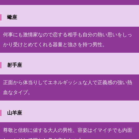
蠍座
何事にも激情家なので恋する相手も自分の熱い思いをしっ
かり受けとめてくれる器量と強さを持つ男性。
射手座
正面から体当りしてエネルギッシュな人で正義感の強い熱
血なタイプ。
山羊座
尊敬と信頼に値する大人の男性、容姿はイマイチでも内面