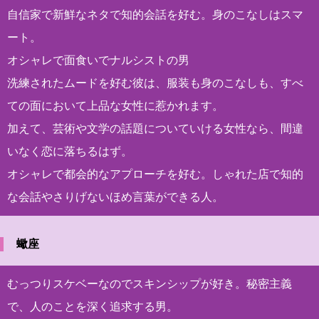
自信家で新鮮なネタで知的会話を好む。身のこなしはスマ
ート。
オシャレで面食いでナルシストの男
洗練されたムードを好む彼は、服装も身のこなしも、すべ
ての面において上品な女性に惹かれます。
加えて、芸術や文学の話題についていける女性なら、間違
いなく恋に落ちるはず。
オシャレで都会的なアプローチを好む。しゃれた店で知的
な会話やさりげないほめ言葉ができる人。
蠍座
むっつりスケベーなのでスキンシップが好き。秘密主義
で、人のことを深く追求する男。