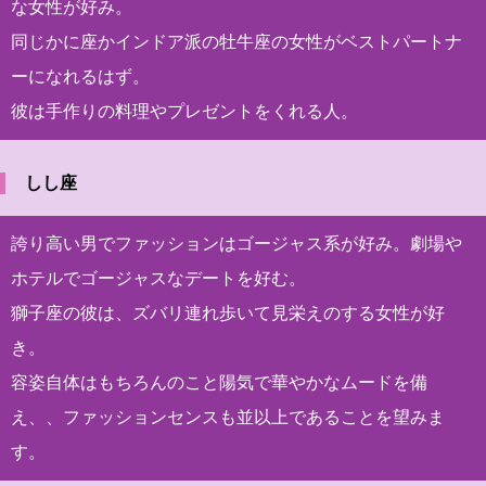
な女性が好み。
同じかに座かインドア派の牡牛座の女性がベストパートナ
ーになれるはず。
彼は手作りの料理やプレゼントをくれる人。
しし座
誇り高い男でファッションはゴージャス系が好み。劇場や
ホテルでゴージャスなデートを好む。
獅子座の彼は、ズバリ連れ歩いて見栄えのする女性が好
き。
容姿自体はもちろんのこと陽気で華やかなムードを備
え、、ファッションセンスも並以上であることを望みま
す。