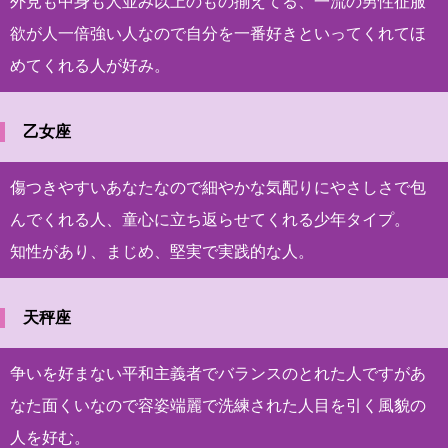
外見も中身も人並み以上のもの揃えてる、一流の男性征服
欲が人一倍強い人なので自分を一番好きといってくれてほ
めてくれる人が好み。
乙女座
傷つきやすいあなたなので細やかな気配りにやさしさで包
んでくれる人、童心に立ち返らせてくれる少年タイプ。
知性があり、まじめ、堅実で実践的な人。
天秤座
争いを好まない平和主義者でバランスのとれた人ですがあ
なた面くいなので容姿端麗で洗練された人目を引く風貌の
人を好む。