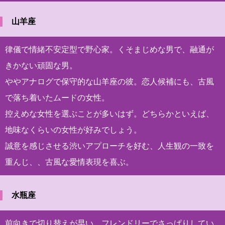
山羊座
律儀で情緒不安定型で野心家。くそまじめな男で、融通が
きかない頑固な男。
ややアナログで保守的な山羊座の彼。恋人候補にも、古風
で落ち着いたムードの女性。
控えめな女性を選ぶことが多いはず。どちらかといえば、
地味なくらいの女性が好みでしょう。
誠意を感じさせる渋いアプローチを好む、人生観の一致を
重んじ、、古風な愛情表現を喜ぶ。
水瓶座
前向きで切り替えが早い。フレンドリーでさっぱりしてい