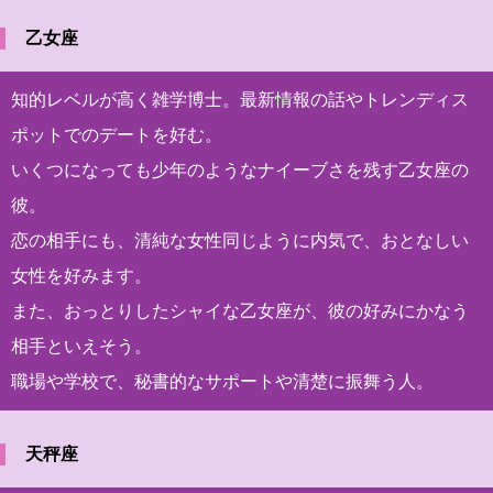
乙女座
知的レベルが高く雑学博士。最新情報の話やトレンディス
ポットでのデートを好む。
いくつになっても少年のようなナイーブさを残す乙女座の
彼。
恋の相手にも、清純な女性同じように内気で、おとなしい
女性を好みます。
また、おっとりしたシャイな乙女座が、彼の好みにかなう
相手といえそう。
職場や学校で、秘書的なサポートや清楚に振舞う人。
天秤座