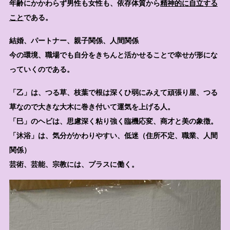
年齢にかか
わらず男性も女性も、
依存体質から
精神的に自立する
こと
である。
結婚、パートナー、親子関係、人間関係
今の環境、職場でも自分をきちんと活かせることで幸せが形にな
っていくのである。
「乙」は、つる草、枝葉で根は深くひ弱にみえて頑張り屋、つる
草なので大きな大木に巻き付いて運気を上げる人。
「巳」のヘビは、思慮深く粘り強く臨機応変、商才と美の象徴。
「沐浴」は、気分がかわりやすい、低迷（住所不定、職業、人間
関係）
芸術、芸能、宗教には、プラスに働く。