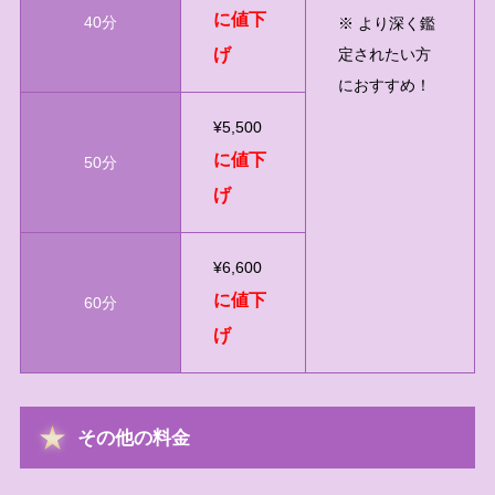
に値下
40分
※ より深く鑑
げ
定されたい方
におすすめ！
¥5,500
に値下
50分
げ
¥6,600
に値下
60分
げ
その他の料金