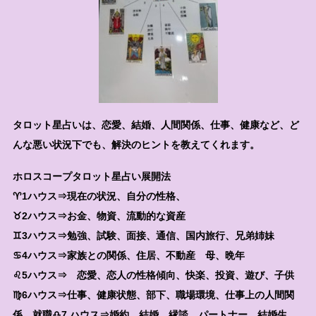
タロット星占いは、恋愛、結婚、人間関係、仕事、健康など、ど
んな悪い状況下でも、解決のヒントを教えてくれます。
ホロスコープタロット星占い展開法
♈1ハウス⇒現在の状況、自分の性格、
♉2ハウス⇒お金、物資、流動的な資産
♊3ハウス⇒勉強、試験、面接、通信、国内旅行、兄弟姉妹
♋4ハウス⇒家族との関係、住居、不動産 母、晩年
♌5ハウス⇒ 恋愛、恋人の性格傾向、快楽、投資、遊び、子供
♍6ハウス⇒仕事、健康状態、部下、職場環境、仕事上の人間関
係、就職♎7 ハウス⇒婚約、結婚、縁談、パートナー、結婚生