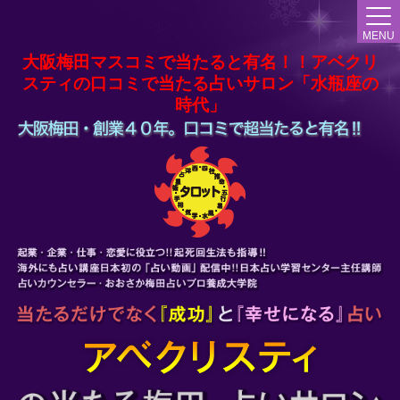
MENU
大阪梅田マスコミで当たると有名！！アベクリ
スティの口コミで当たる占いサロン「水瓶座の
時代」