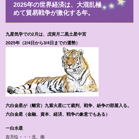
2025年の世界経済は、大混乱極
めて貿易戦争が激化する年。
九星気学での2月は、戊寅月二黒土星中宮
2025年（2/4日から3/4日までの運勢）
六白金星が（離宮）九紫火星にて裁判、戦争、紛争の部屋入る。
六白金星（金融、資本、経済、戦争の象意でもある）
一白水星
吉方位・・・北、南