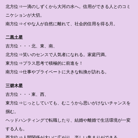
北方位⇒一滴のしずくから大河の水へ。信用ができる人とのコミ
ニケションが大切。
南方位⇒イやな人が自然に離れて、社会的信用を得る月。
二黒土星
吉方位・・・北、東、南、
北方位⇒笑いのセンスで人気者になれる。家庭円満。
東方位⇒プラス思考で積極的に前進を！
南方位⇒仕事やプライベートに大きな転換が訪れる。
三碧木星
吉方位・・・東、西、
東方位⇒じっとしていても、むこうから思いがけないチャンスを
掴む。
ヘッドハンティングで転職したり、結婚や離婚で生活環境が一変
する人も。
西方位⇒人間関係が大いに広がり、楽しい集まりができる。