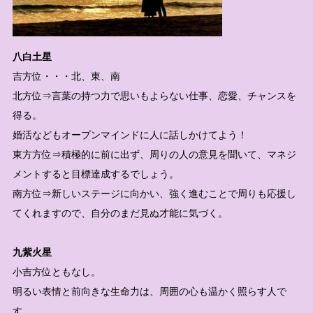
八白土星
吉方位・・・北、東、南
北方位⇒言葉の持つ力で思いもよらない仕事、恋愛、チャンスを
得る。
婚活などもオープンマインドに人に話しかけてよう！
東方方位⇒積極的に前に出ず、周りの人の意見を聞いて、マネジ
メントすると目標達成するでしょう。
南方位⇒新しいステージに向かい、強く進むことで周りも応援し
てくれますので、自分のまだ見ぬ才能に気づく。
九紫火星
小吉方位ともなし。
明るい表情と前向きな生命力は、周囲の心も温かく照らす人で
す。