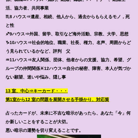
活、協力者、共同事業
♏8 ハウス⇒遺産、相続、他人から、過去からもらえるモノ，死
と性
♐9ハウス⇒外国、留学、取引など海外活動、宗教、大学、思想
♑10ハウス⇒社会的地位、職業、社長、権力、名声、周囲からど
う見られているかなど、評判 父
♒11ハウス⇒友人関係、団体、他者からの支援、協力、希望、グ
ループの仲間関係♓12ハウス⇒自分の秘密、障害、本人が気づか
ない願望、迷いや悩み、隠し事
13 室、中心⇒キーカード・・・
第1室から12 室の問題を展開させる手掛かり、対応策
占ったカードが、未来に不吉な暗示があったら、あなた「今」何
か新しいことをすることが大切。
悪い暗示の運勢を切り変えることです。