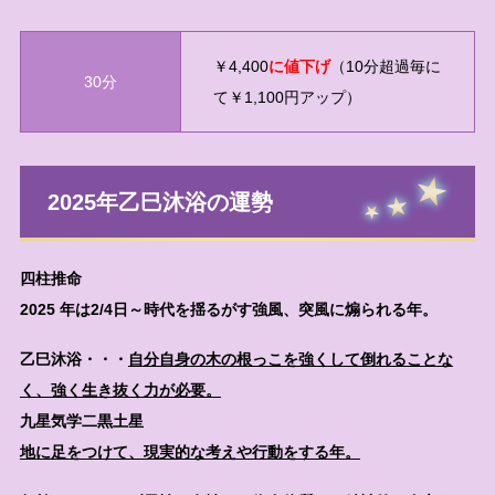
￥4,400
に値下げ
（10分超過毎に
30分
て￥1,100円アップ）
2025年乙巳沐浴の運勢
四柱推命
2025 年は2/4日～時代を揺るがす強風、突風に煽られる年。
乙巳沐浴・・・
自分自身の木の根っこを強くして倒れることな
く、強く生き抜く力が必要。
九星気学
二黒土星
地に足をつけて、現実的な考えや行動をする年。