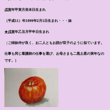
戊寅
年甲寅月癸未日生まれ
（平成11）年1999年2月1日生まれ・・・妹
★戊寅
年乙丑月甲申日生まれ
（
ご姉妹仲が良く、お二人ともお顔が双子のように似ています。
仕事も同じ看護師の仕事を選び、お母さまも二黒土星の寅年なの
です。）