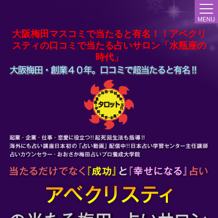
MENU
大阪梅田マスコミで当たると有名！！アベクリ
スティの口コミで当たる占いサロン「水瓶座の
時代」