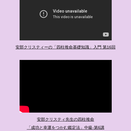
安部クリスティーの「四柱推命基礎知識」入門 第16回
安部クリスティ先生の四柱推命
「成功と幸運をつかむ鑑定法」中級-第6講