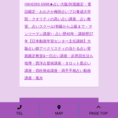
(06)6393-5998★占い大阪/対面鑑定・電
話鑑定・おおさか梅田占いプロ養成大学
院・クオリティの高い占い講座、占い教
室、占いスクール(初級から上級まで・マ
ンツーマン講座)・占い歴40年・講師歴27
年【日本動画学習センター主任講師】大
阪占い師アベクリスティの当たる占い実
践鑑定教室&一日占い講座・起死回生法も
指導・西洋占星術講座・タロット星占い
講座・四柱推命講座・両手手相占い動画
講座・風水
ブログ
TEL
MAP
PAGE TOP