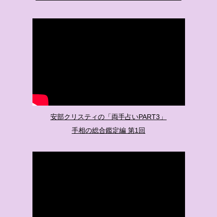
安部クリスティの「両手占いPART3」
手相の総合鑑定編 第1回