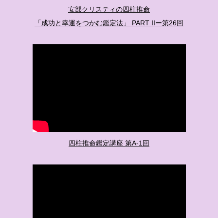
安部クリスティの四柱推命
「成功と幸運をつかむ鑑定法」 PART IIー第26回
四柱推命鑑定講座 第A-1回