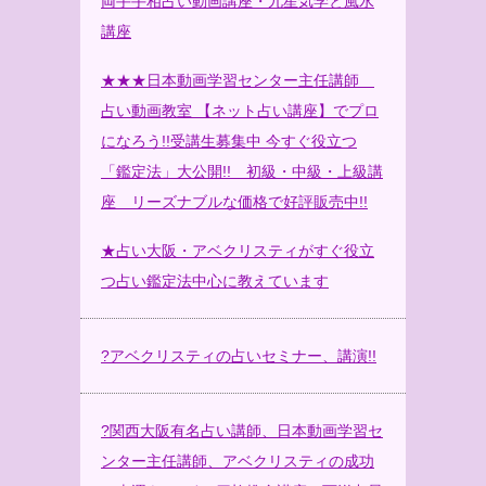
両手手相占い動画講座・九星気学と風水
講座
★★★日本動画学習センター主任講師
占い動画教室 【ネット占い講座】でプロ
になろう!!受講生募集中 今すぐ役立つ
「鑑定法」大公開!! 初級・中級・上級講
座 リーズナブルな価格で好評販売中!!
★占い大阪・アベクリスティがすぐ役立
つ占い鑑定法中心に教えています
?
アベクリスティの占いセミナー、講演!!
?
関西大阪有名占い講師、日本動画学習セ
ンター主任講師、アベクリスティの成功