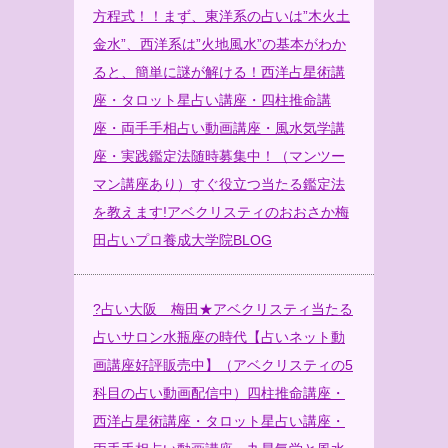
方程式！！まず、東洋系の占いは”木火土
金水”、西洋系は”火地風水”の基本がわか
ると、簡単に謎が解ける！西洋占星術講
座・タロット星占い講座・四柱推命講
座・両手手相占い動画講座・風水気学講
座・実践鑑定法随時募集中！（マンツー
マン講座あり）すぐ役立つ当たる鑑定法
を教えます!
アベクリスティのおおさか梅
田占いプロ養成大学院BLOG
?
占い大阪 梅田★アベクリスティ当たる
占いサロン水瓶座の時代【占いネット動
画講座好評販売中】（アベクリスティの5
科目の占い動画配信中）四柱推命講座・
西洋占星術講座・タロット星占い講座・