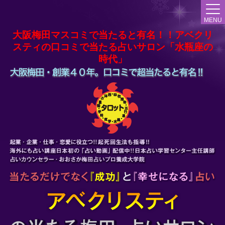
MENU
大阪梅田マスコミで当たると有名！！アベクリ
スティの口コミで当たる占いサロン「水瓶座の
時代」