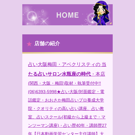
店舗の紹介
占い大阪梅田・アベクリスティの 当
たる占いサロン水瓶座の時代
・本店
(関西・大阪・梅田)取材・執筆受付中!!
(06)6393-5998★占い大阪/対面鑑定・電
話鑑定・おおさか梅田占いプロ養成大学
院・クオリティの高い占い講座、占い教
室、占いスクール(初級から上級まで・マ
ンツーマン講座)・占い歴40年・講師歴27
年【日本動画学習センター主任講師】大