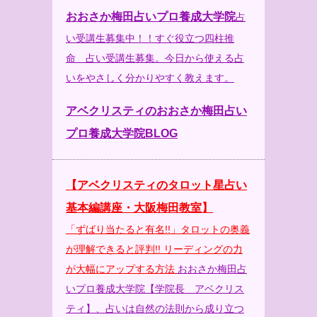
おおさか梅田占いプロ養成大学院
占
い受講生募集中！！すぐ役立つ四柱推
命 占い受講生募集。今日から使える占
いをやさしく分かりやすく教えます。
アベクリスティのおおさか梅田占い
プロ養成大学院BLOG
【アベクリスティのタロット星占い
基本編講座・大阪梅田教室】
「ずばり当たると有名!!」タロットの奥義
が理解できると評判!! リーディングの力
が大幅にアップする方法
おおさか梅田占
いプロ養成大学院
【学院長 アベクリス
ティ】、占いは自然の法則から成り立つ