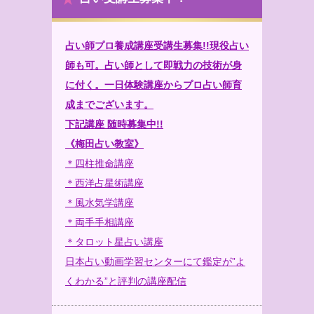
占い師プロ養成講座受講生募集!!現役占い
師も可。占い師として即戦力の技術が身
に付く。一日体験講座からプロ占い師育
成までございます。
下記講座 随時募集中!!
《梅田占い教室》
＊四柱推命講座
＊西洋占星術講座
＊風水気学講座
＊両手手相講座
＊タロット星占い講座
日本占い動画学習センターにて鑑定が”よ
くわかる”と評判の講座配信