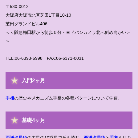
〒530-0012
大阪府大阪市北区芝田1丁目10-10
芝田グランドビル406
＜＜阪急梅田駅から徒歩５分・ヨドバシカメラ北へ斜め向かい＞
＞
TEL:06-6393-5998 FAX:06-6371-0031
入門2ヶ月
手相
の歴史やメカニズム手相の各種パターンについて学習。
基礎4ヶ月
西洋占星術
の主星の10惑星で丘を読む。
西洋占星術
と
手相
を組み