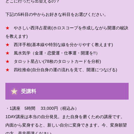
どこに行ったら出会えるの？
下記の5科目の中からお好きな科目をお選びください。
★
やさしい西洋占星術(ホロスコープを作成しながら開運の秘訣
を教えます)
★
西洋手相(基本線や特別な線を分かりやすく教えます)
★
風水気学（金運・恋愛運・仕事運・開運を!!）
★
タロット星占い(78枚のタロットカードを分析)
★
四柱推命(自分自身の運の流れを見て、開運につなげる)
受講料
・1講座 5時間 33,000円（税込み）
1DAY講座は本当の自分発見。また自身を磨くための講座です。
内面から変身すると、新しい自分に変身できます。今、変身願望
の方、是非受講ください。