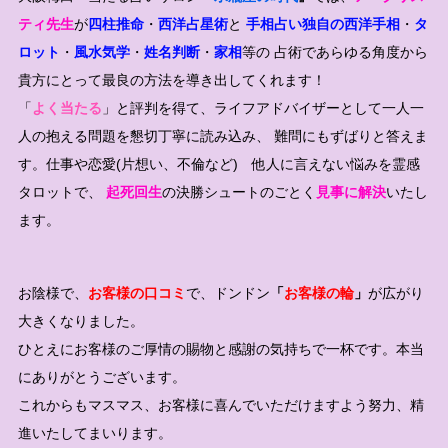
ティ先生
が
四柱推命
・
西洋占星術
と
手相占い独自の西洋手相
・
タ
ロット
・
風水気学
・
姓名判断
・
家相
等の 占術であらゆる角度から
貴方にとって最良の方法を導き出してくれます！
「
よく当たる
」と評判を得て、ライフアドバイザーとして一人一
人の抱える問題を懇切丁寧に読み込み、 難問にもずばりと答えま
す。仕事や恋愛(片想い、不倫など) 他人に言えない悩みを霊感
タロットで、
起死回生
の決勝シュートのごとく
見事に解決
いたし
ます。
お陰様で、
お客様の口コミ
で、ドンドン
「
お客様の輪
」
が広がり
大きくなりました。
ひとえにお客様のご厚情の賜物と感謝の気持ちで一杯です。本当
にありがとうございます。
これからもマスマス、お客様に喜んでいただけますよう努力、精
進いたしてまいります。