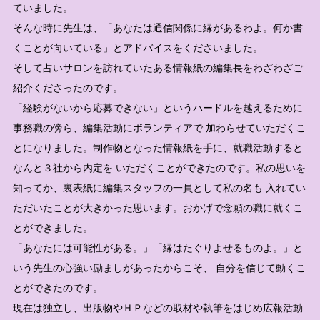
ていました。
そんな時に先生は、「あなたは通信関係に縁があるわよ。何か書
くことが向いている」とアドバイスをくださいました。
そして占いサロンを訪れていたある情報紙の編集長をわざわざご
紹介くださったのです。
「経験がないから応募できない」というハードルを越えるために
事務職の傍ら、編集活動にボランティアで 加わらせていただくこ
とになりました。制作物となった情報紙を手に、就職活動すると
なんと３社から内定を いただくことができたのです。私の思いを
知ってか、裏表紙に編集スタッフの一員として私の名も 入れてい
ただいたことが大きかった思います。おかげで念願の職に就くこ
とができました。
「あなたには可能性がある。」「縁はたぐりよせるものよ。」と
いう先生の心強い励ましがあったからこそ、 自分を信じて動くこ
とができたのです。
現在は独立し、出版物やＨＰなどの取材や執筆をはじめ広報活動