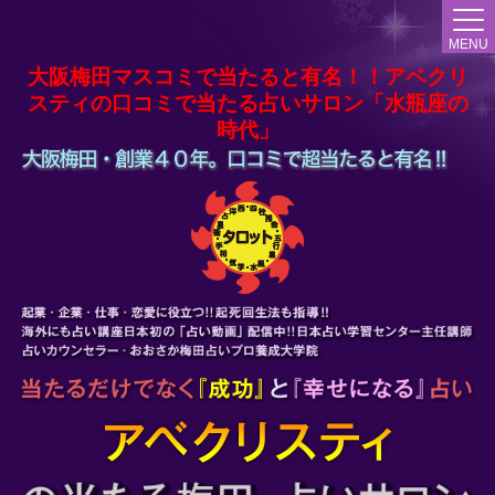
MENU
大阪梅田マスコミで当たると有名！！アベクリ
スティの口コミで当たる占いサロン「水瓶座の
時代」