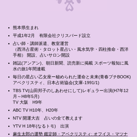
熊本県生まれ
平成1年2月 有限会社クリスバード設立
占い師・講師派遣、教室運営
（西洋占星術・タロット星占い・風水気学・四柱推命・西洋
手相） 開設、占いサロン開設
雑誌(アンアン)、朝日新聞、読売新に掲載 スポーツ報知に風
水の旅1年間連載
毎日の星占い乙女座ー秘められた運命と未来(青春プチBOOK)
アベクリスティ、日本占術協会(文庫-1991/1)
TBS TV(山田邦子のしあわせにして)レギュラー出演(H7年12
月～H8年5月)
TV 大阪 H9年
ABC TV H10年、H20年
NTV 開運大吉 占いの全て教えます
YTV H 18年(なるトモ) 出演
麻生太郎の運勢 鑑定師・アベクリスティ: オフイス・マツナ