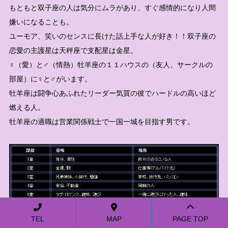
もともと双子座の人は気分にムラがあり、すぐ感情的になり人間
嫌いになることも。
ユーモア、笑いのセンスに長けた話上手な人が好き！！双子座の
恋愛の主護星は天秤座で支配星は金星。
♀（愛）と♂（情熱）牡羊座の１１ハウスの（友人、サークルの
部屋）に♀と♂がいます。
牡羊座は闘争心あふれたリーダー気質の彼でハードルの高いほど
燃える人。
牡羊座の適職は営業関係戦士で一国一城を目指す男です。
TEL
MAP
PAGE TOP