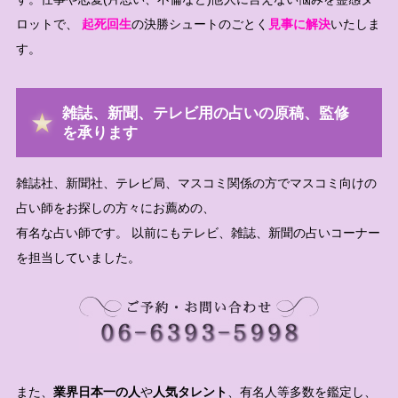
ロットで、
起死回生
の決勝シュートのごとく
見事に解決
いたしま
す。
雑誌、新聞、テレビ用の占いの原稿、監修
を承ります
雑誌社、新聞社、テレビ局、マスコミ関係の方でマスコミ向けの
占い師をお探しの方々にお薦めの、
有名な占い師です。 以前にもテレビ、雑誌、新聞の占いコーナー
を担当していました。
また、
業界日本一の人
や
人気タレント
、有名人等多数を鑑定し、