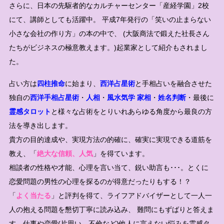
さらに、日本の先駆者的なカルチャーセンター「産経学園」2校
にて、講師としても活躍中。 平成7年発行の「笑いの止まらない
小さな会社の作り方」の本の中で、 (大阪商法で鍛えた社長さん
たちがビジネスの極意教えます。)起業家として紹介もされまし
た。
占い方は
四柱推命
に始まり、
西洋占星術
と手相占いを融合させた
独自の
西洋手相占星術
・
人相
・
風水気学 家相
・
姓名判断
・最後に
霊感タロット
と様々な占術をとりいれあらゆる角度から最良の方
法を導き出します。
貴方の目的達成や、実現方法の的確に、確実に実現できる道筋を
教え、「
絶大な信頼、人気
」を得ています。
相談者の性格や才能、心理を言い当て、鋭い助言も･･･。とくに
恋愛問題の男性の心理を探るのが得意だったりもする！？
「
よく当たる
」と評判を得て、ライフアドバイザーとして一人一
人の抱える問題を懇切丁寧に読み込み、 難問にもずばりと答えま
す。仕事や恋愛(片思い、不倫など)他人に言えない悩みを霊感タ