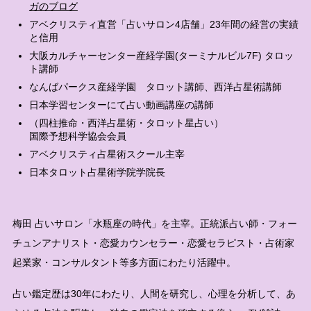
ガのブログ
アベクリスティ直営「占いサロン4店舗」23年間の経営の実績
と信用
大阪カルチャーセンター産経学園(ターミナルビル7F) タロッ
ト講師
なんばパークス産経学園 タロット講師、西洋占星術講師
日本学習センターにて占い動画講座の講師
（四柱推命・西洋占星術・タロット星占い）
国際予想科学協会会員
アベクリスティ占星術スクール主宰
日本タロット占星術学院学院長
梅田 占いサロン「水瓶座の時代」を主宰。正統派占い師・フォー
チュンアナリスト・恋愛カウンセラー・恋愛セラピスト・占術家
起業家・コンサルタント等多方面にわたり活躍中。
占い鑑定歴は30年にわたり、人間を研究し、心理を分析して、あ