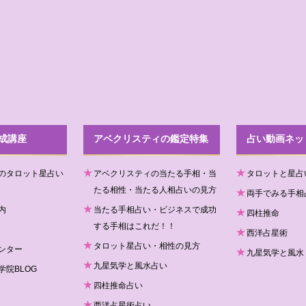
成講座
アベクリスティの鑑定特集
占い動画ネッ
のタロット星占い
アベクリスティの当たる手相・当
タロットと星占
たる相性・当たる人相占いの見方
両手でみる手相
内
当たる手相占い・ビジネスで成功
四柱推命
する手相はこれだ！！
西洋占星術
タロット星占い・相性の見方
ンター
九星気学と風水
九星気学と風水占い
院BLOG
四柱推命占い
西洋占星術占い