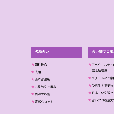
各種占い
占い師プロ養
四柱推命
アベクリスティ
基本編講座
人相
スクールのご案
西洋占星術
受講生募集要項
九星気学と風水
日本占い学習セ
西洋手相術
占いプロ養成大学
霊感タロット