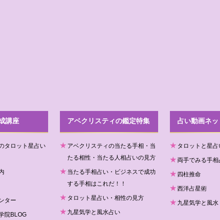
成講座
アベクリスティの鑑定特集
占い動画ネッ
のタロット星占い
アベクリスティの当たる手相・当
タロットと星占
たる相性・当たる人相占いの見方
両手でみる手相
内
当たる手相占い・ビジネスで成功
四柱推命
する手相はこれだ！！
西洋占星術
タロット星占い・相性の見方
ンター
九星気学と風水
九星気学と風水占い
院BLOG