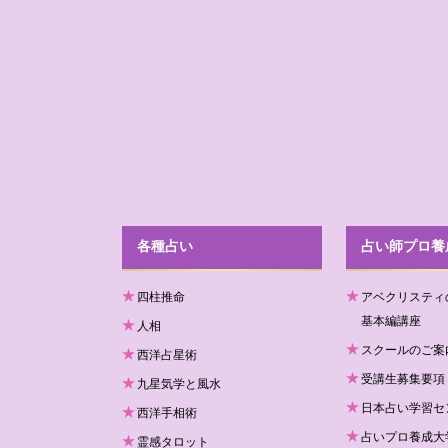
各種占い
占い師プロ養
四柱推命
アベクリスティ
基本編講座
人相
スクールのご案
西洋占星術
受講生募集要項
九星気学と風水
日本占い学習セ
西洋手相術
占いプロ養成大学
霊感タロット