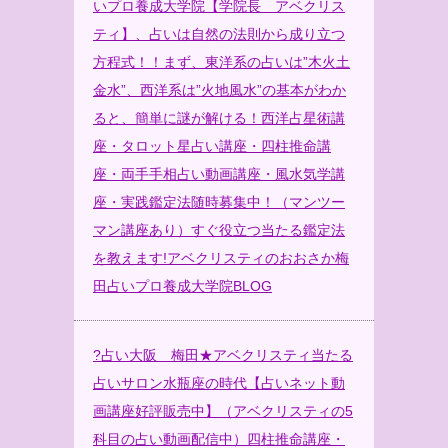
いプロ養成大学院
【学院長 アベクリス
ティ】、占いは自然の法則から成り立つ
方程式！！まず、東洋系の占いは”木火土
金水”、西洋系は”火地風水”の基本がわか
ると、簡単に謎が解ける！西洋占星術講
座・タロット星占い講座・四柱推命講
座・両手手相占い動画講座・風水気学講
座・実践鑑定法随時募集中！（マンツー
マン講座あり）すぐ役立つ当たる鑑定法
を教えます!
アベクリスティのおおさか梅
田占いプロ養成大学院BLOG
?
占い大阪 梅田★アベクリスティ当たる
占いサロン水瓶座の時代【占いネット動
画講座好評販売中】（アベクリスティの5
科目の占い動画配信中）四柱推命講座・