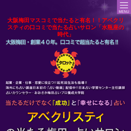
MENU
大阪梅田マスコミで当たると有名！！アベクリ
スティの口コミで当たる占いサロン「水瓶座の
時代」