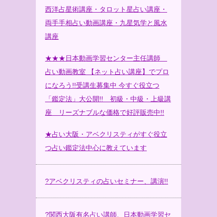
西洋占星術講座・タロット星占い講座・
両手手相占い動画講座・九星気学と風水
講座
★★★日本動画学習センター主任講師
占い動画教室 【ネット占い講座】でプロ
になろう!!受講生募集中 今すぐ役立つ
「鑑定法」大公開!! 初級・中級・上級講
座 リーズナブルな価格で好評販売中!!
★占い大阪・アベクリスティがすぐ役立
つ占い鑑定法中心に教えています
?
アベクリスティの占いセミナー、講演!!
?
関西大阪有名占い講師、日本動画学習セ