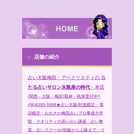
店舗の紹介
占い大阪梅田・アベクリスティの 当
たる占いサロン水瓶座の時代
・本店
(関西・大阪・梅田)取材・執筆受付中!!
(06)6393-5998★占い大阪/対面鑑定・電
話鑑定・おおさか梅田占いプロ養成大学
院・クオリティの高い占い講座、占い教
室、占いスクール(初級から上級まで・マ