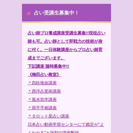
占い受講生募集中！
占い師プロ養成講座受講生募集!!現役占い
師も可。占い師として即戦力の技術が身
に付く。一日体験講座からプロ占い師育
成までございます。
下記講座 随時募集中!!
《梅田占い教室》
＊四柱推命講座
＊西洋占星術講座
＊風水気学講座
＊両手手相講座
＊タロット星占い講座
日本占い動画学習センターにて鑑定が”よ
くわかる”と評判の講座配信