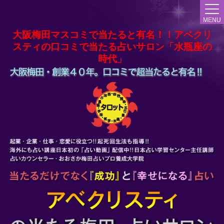
MENU
大阪梅田マスコミで当たると有名！！アベクリ
スティの口コミで当たる占いサロン「水瓶座の
時代」