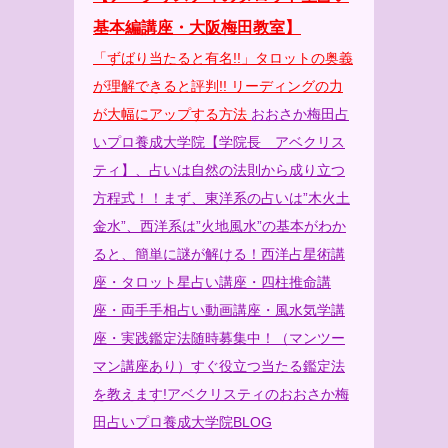
基本編講座・大阪梅田教室】
「ずばり当たると有名!!」タロットの奥義
が理解できると評判!! リーディングの力
が大幅にアップする方法
おおさか梅田占
いプロ養成大学院
【学院長 アベクリス
ティ】、占いは自然の法則から成り立つ
方程式！！まず、東洋系の占いは”木火土
金水”、西洋系は”火地風水”の基本がわか
ると、簡単に謎が解ける！西洋占星術講
座・タロット星占い講座・四柱推命講
座・両手手相占い動画講座・風水気学講
座・実践鑑定法随時募集中！（マンツー
マン講座あり）すぐ役立つ当たる鑑定法
を教えます!
アベクリスティのおおさか梅
田占いプロ養成大学院BLOG