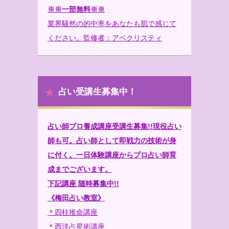
※※一部無料※※
業界騒然の的中率をあなたも肌で感じて
ください。監修者：アベクリスティ
占い受講生募集中！
占い師プロ養成講座受講生募集!!現役占い
師も可。占い師として即戦力の技術が身
に付く。一日体験講座からプロ占い師育
成までございます。
下記講座 随時募集中!!
《梅田占い教室》
＊四柱推命講座
＊西洋占星術講座