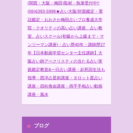
(関西・大阪・梅田)取材・執筆受付中!!
(06)6393-5998★占い大阪/対面鑑定・電
話鑑定・おおさか梅田占いプロ養成大学
院・クオリティの高い占い講座、占い教
室、占いスクール(初級から上級まで・マ
ンツーマン講座)・占い歴40年・講師歴27
年【日本動画学習センター主任講師】大
阪占い師アベクリスティの当たる占い実
践鑑定教室&一日占い講座・起死回生法も
指導・西洋占星術講座・タロット星占い
講座・四柱推命講座・両手手相占い動画
講座・風水
ブログ