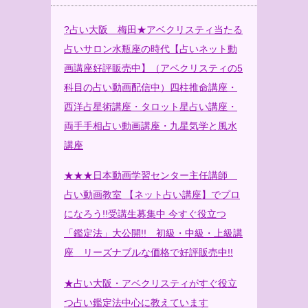
?
占い大阪 梅田★アベクリスティ当たる
占いサロン水瓶座の時代【占いネット動
画講座好評販売中】（アベクリスティの5
科目の占い動画配信中）四柱推命講座・
西洋占星術講座・タロット星占い講座・
両手手相占い動画講座・九星気学と風水
講座
★★★日本動画学習センター主任講師
占い動画教室 【ネット占い講座】でプロ
になろう!!受講生募集中 今すぐ役立つ
「鑑定法」大公開!! 初級・中級・上級講
座 リーズナブルな価格で好評販売中!!
★占い大阪・アベクリスティがすぐ役立
つ占い鑑定法中心に教えています