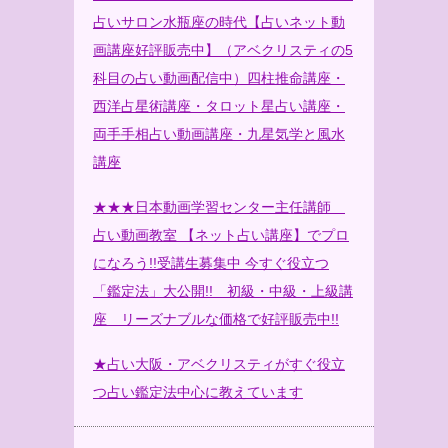
占いサロン水瓶座の時代【占いネット動
画講座好評販売中】（アベクリスティの5
科目の占い動画配信中）四柱推命講座・
西洋占星術講座・タロット星占い講座・
両手手相占い動画講座・九星気学と風水
講座
★★★日本動画学習センター主任講師
占い動画教室 【ネット占い講座】でプロ
になろう!!受講生募集中 今すぐ役立つ
「鑑定法」大公開!! 初級・中級・上級講
座 リーズナブルな価格で好評販売中!!
★占い大阪・アベクリスティがすぐ役立
つ占い鑑定法中心に教えています