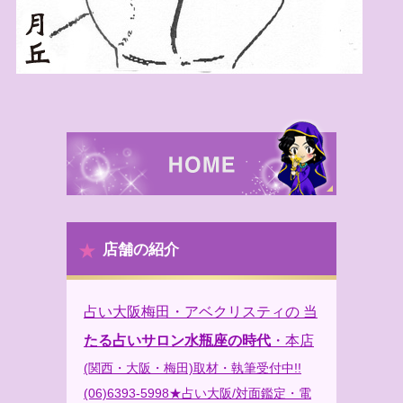
店舗の紹介
占い大阪梅田・アベクリスティの 当
たる占いサロン水瓶座の時代
・本店
(関西・大阪・梅田)取材・執筆受付中!!
(06)6393-5998★占い大阪/対面鑑定・電