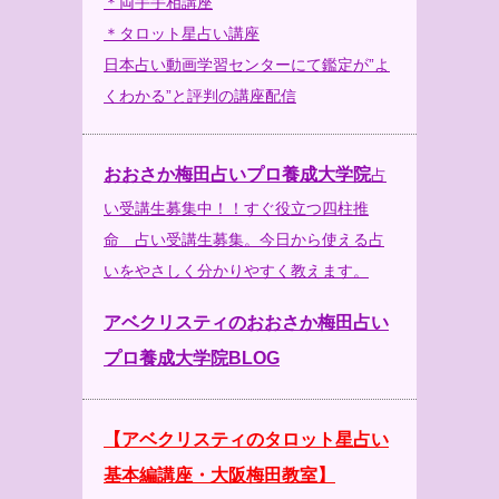
＊両手手相講座
＊タロット星占い講座
日本占い動画学習センターにて鑑定が”よ
くわかる”と評判の講座配信
おおさか梅田占いプロ養成大学院
占
い受講生募集中！！すぐ役立つ四柱推
命 占い受講生募集。今日から使える占
いをやさしく分かりやすく教えます。
アベクリスティのおおさか梅田占い
プロ養成大学院BLOG
【アベクリスティのタロット星占い
基本編講座・大阪梅田教室】