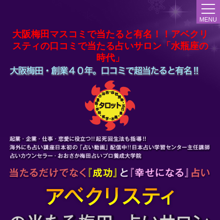
MENU
大阪梅田マスコミで当たると有名！！アベクリ
スティの口コミで当たる占いサロン「水瓶座の
時代」