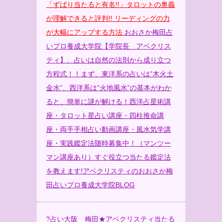
「ずばり当たると有名!!」タロットの奥義
が理解できると評判!! リーディングの力
が大幅にアップする方法
おおさか梅田占
いプロ養成大学院
【学院長 アベクリス
ティ】、占いは自然の法則から成り立つ
方程式！！まず、東洋系の占いは”木火土
金水”、西洋系は”火地風水”の基本がわか
ると、簡単に謎が解ける！西洋占星術講
座・タロット星占い講座・四柱推命講
座・両手手相占い動画講座・風水気学講
座・実践鑑定法随時募集中！（マンツー
マン講座あり）すぐ役立つ当たる鑑定法
を教えます!
アベクリスティのおおさか梅
田占いプロ養成大学院BLOG
?
占い大阪 梅田★アベクリスティ当たる