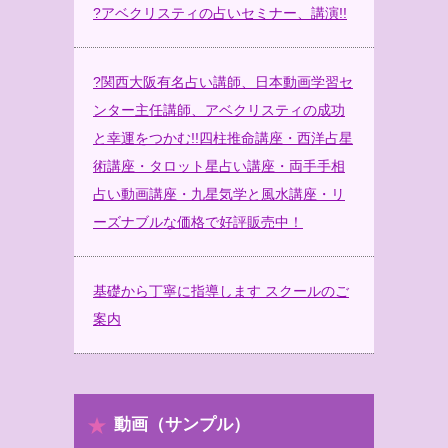
?
アベクリスティの占いセミナー、講演!!
?
関西大阪有名占い講師、日本動画学習セ
ンター主任講師、アベクリスティの成功
と幸運をつかむ!!四柱推命講座・西洋占星
術講座・タロット星占い講座・両手手相
占い動画講座・九星気学と風水講座・リ
ーズナブルな価格で好評販売中！
基礎から丁寧に指導します スクールのご
案内
動画（サンプル）