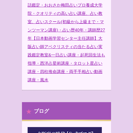
話鑑定・おおさか梅田占いプロ養成大学
院・クオリティの高い占い講座、占い教
室、占いスクール(初級から上級まで・マ
ンツーマン講座)・占い歴40年・講師歴27
年【日本動画学習センター主任講師】大
阪占い師アベクリスティの当たる占い実
践鑑定教室&一日占い講座・起死回生法も
指導・西洋占星術講座・タロット星占い
講座・四柱推命講座・両手手相占い動画
講座・風水
ブログ